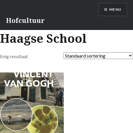
Naar
MENU
de
inhoud
Hofcultuur
springen
Haagse School
Enig resultaat