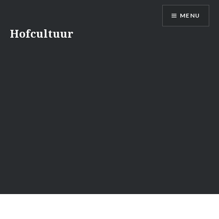
Naar
MENU
de
inhoud
Hofcultuur
springen