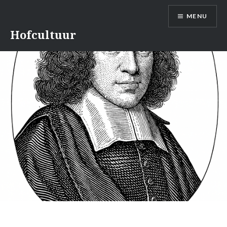
Naar
MENU
de
inhoud
Hofcultuur
springen