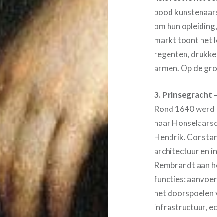
bood kunstenaars
om hun opleiding
markt toont het l
regenten, drukker
armen. Op de gro
3. Prinsegracht 
Rond 1640 werd d
naar Honselaarsdi
Hendrik. Constan
architectuur en 
Rembrandt aan het
functies: aanvoe
het doorspoelen 
infrastructuur, e