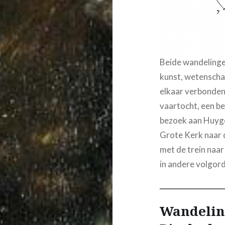
Beide wandelinge
kunst, wetenscha
elkaar verbonden
vaartocht, een b
bezoek aan Huyge
Grote Kerk naar 
met de trein naa
in andere volgord
Wandelin