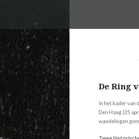
De Ring 
In het kader van 
Den Haag (25 apr
wandelingen gem
Twee historisch