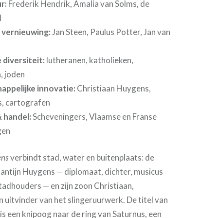
r:
Frederik Hendrik, Amalia van Solms, de
l
e vernieuwing:
Jan Steen, Paulus Potter, Jan van
 diversiteit:
lutheranen, katholieken,
, joden
ppelijke innovatie:
Christiaan Huygens,
rs, cartografen
& handel:
Scheveningers, Vlaamse en Franse
gen
ens
verbindt stad, water en buitenplaats: de
antijn Huygens — diplomaat, dichter, musicus
tadhouders — en zijn zoon Christiaan,
 uitvinder van het slingeruurwerk. De titel van
s een knipoog naar de ring van Saturnus, een