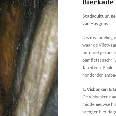
Bierkade 
Stadscultuur, gel
van Huygens
Deze wandeling v
waar de Vlietvaa
ontmoet je kunste
pamflettenschrij
Jan Steen, Paulus
honderden ambach
1. Visbanken & 
De Visbanken naa
middeleeuwse ha
brengen hier dage