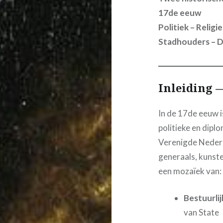
17de eeuw
Politiek – Relig
Stadhouders – Di
Inleiding 
In de 17de eeuw 
politieke en dipl
Verenigde Nederl
generaals, kunste
een mozaïek van:
Bestuurli
van State