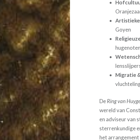
Hofcultuu
Oranjezaa
Artistiek
Goyen
Religieuze
hugenoten
Wetenscha
lensslijpe
Migratie 
vluchtelin
De
Ring van Huyg
wereld van Const
en adviseur van s
sterrenkundige en
het arrangement i