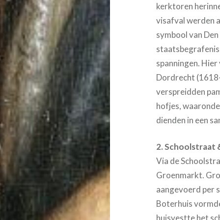
kerktoren herinne
visafval werden a
symbool van Den 
staatsbegrafeniss
spanningen. Hier
Dordrecht (1618
verspreidden pam
hofjes, waaronder
dienden in een sa
2. Schoolstraat
Via de Schoolstra
Groenmarkt. Groe
aangevoerd per s
Boterhuis vormde
huisvestte het sc