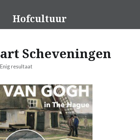
Naar
de
Hofcultuur
inhoud
springen
art Scheveningen
Enig resultaat